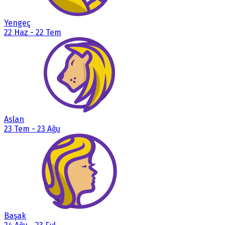
Yengeç
22 Haz
-
22 Tem
Aslan
23 Tem
-
23 Ağu
Başak