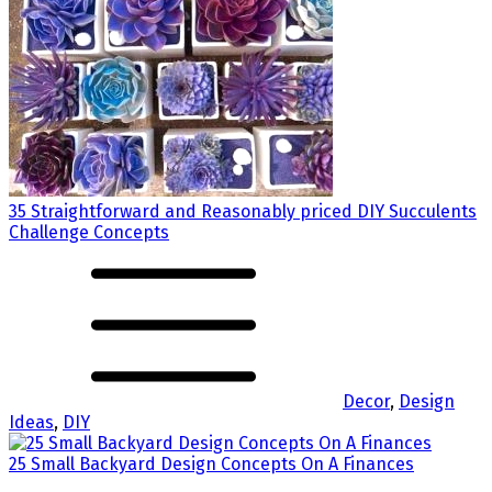
35 Straightforward and Reasonably priced DIY Succulents
Challenge Concepts
Decor
,
Design
Ideas
,
DIY
25 Small Backyard Design Concepts On A Finances