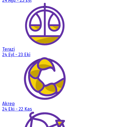
24 Ağu
-
23 Eyl
Terazi
24 Eyl
-
23 Eki
Akrep
24 Eki
-
22 Kas